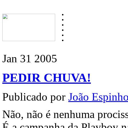
Jan
31
2005
PEDIR CHUVA!
Publicado por
João Espinh
Não, não é nenhuma procissã
É a campanha da Playboy n